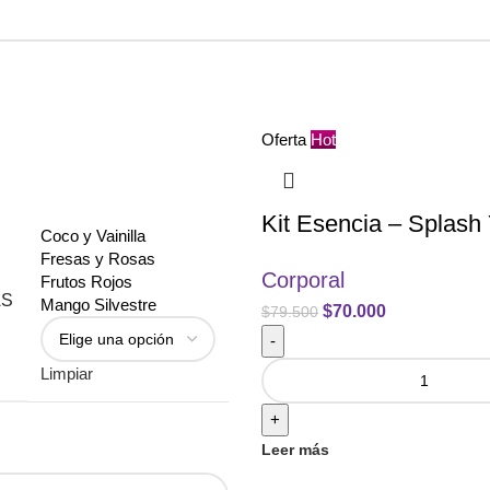
Oferta
Hot
Kit Esencia – Splas
Coco y Vainilla
Fresas y Rosas
Corporal
Frutos Rojos
AS
Mango Silvestre
$
70.000
$
79.500
-
Limpiar
+
Leer más