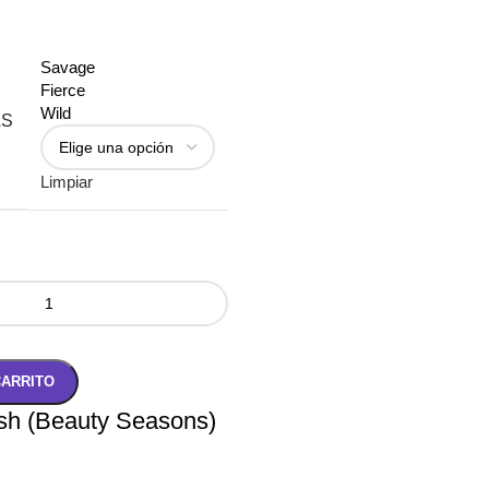
Savage
Fierce
Wild
AS
Limpiar
CARRITO
sh (Beauty Seasons)