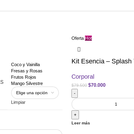
Oferta
Hot
Kit Esencia – Splas
Coco y Vainilla
Fresas y Rosas
Corporal
Frutos Rojos
AS
Mango Silvestre
$
70.000
$
79.500
-
Limpiar
+
Leer más