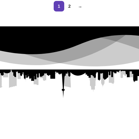
1
2
→
ntal Plaza
— 💄