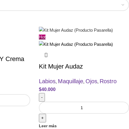
Hot
h Y Crema
Kit Mujer Audaz
Labios
Maquillaje
Ojos
Rostro
,
,
,
$
40.000
-
+
Leer más