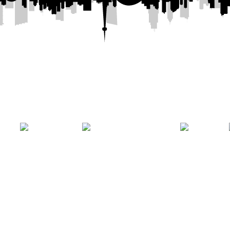
ntal Plaza
— 💄
PORAL
LABIOS
MAQUILLAJE
OJOS