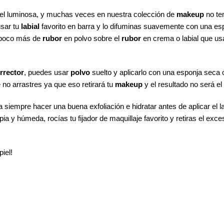
iel luminosa, y muchas veces en nuestra colección de
makeup
no te
sar tu
labial
favorito en barra y lo difuminas suavemente con una es
un poco más de
rubor
en polvo sobre el
rubor
en crema o labial que usa
rrector
, puedes usar
polvo
suelto y aplicarlo con una esponja seca
no arrastres ya que eso retirará tu
makeup
y el resultado no será e
siempre hacer una buena exfoliación e hidratar antes de aplicar el l
 y húmeda, rocías tu fijador de maquillaje favorito y retiras el exc
iel!