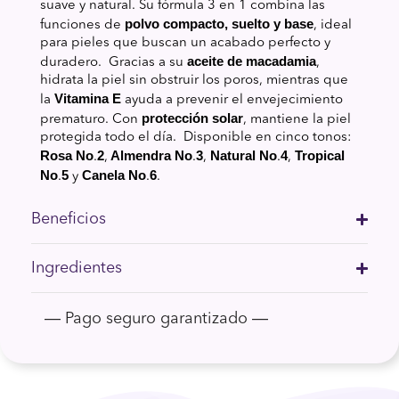
suave y natural. Su fórmula 3 en 1 combina las
polvo compacto, suelto y base
funciones de
, ideal
para pieles que buscan un acabado perfecto y
aceite de macadamia
duradero.
Gracias a su
,
hidrata la piel sin obstruir los poros, mientras que
Vitamina E
la
ayuda a prevenir el envejecimiento
protección solar
prematuro. Con
, mantiene la piel
protegida todo el día.
Disponible en cinco tonos:
Rosa No
2
Almendra No
3
Natural No
4
Tropical
.
,
.
,
.
,
No
5
Canela No
6
.
y
.
.
Beneficios
Ingredientes
― Pago seguro garantizado ―