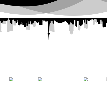
ntal Plaza
— 💄
PORAL
LABIOS
MAQUILLAJE
OJOS