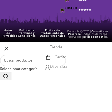
OJOS
ROSTRO
Aviso
Política de
Política de
Copyright © 2026 |
Cosméticos
de
Términos y
Tratamiento de
Pasarella
. Todos los derechos
Privacidad
Condiciones
Datos Personales
reservados |
Brillas con estilo
.
Tienda
Carrito
Mi cuenta
Seleccionar categoría