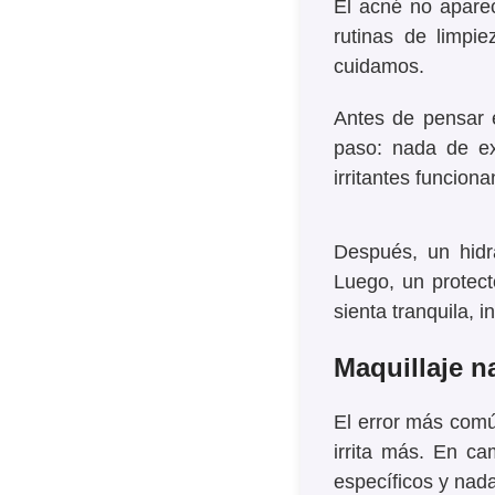
El acné no aparec
rutinas de limpiez
cuidamos.
Antes de pensar e
paso: nada de ex
irritantes funcion
Después, un hidra
Luego, un protecto
sienta tranquila, i
Maquillaje n
El error más com
irrita más. En c
específicos y nad