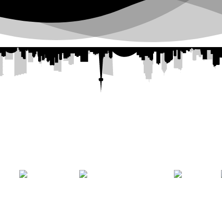
ntal Plaza
— 💄
PORAL
LABIOS
MAQUILLAJE
OJOS