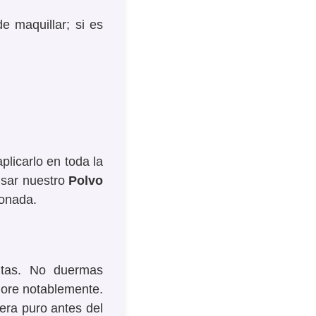
e maquillar; si es
plicarlo en toda la
isar nuestro
Polvo
tonada.
ntas. No duermas
jore notablemente.
era puro antes del