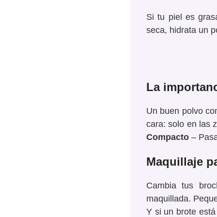
Si tu piel es gra
seca, hidrata un 
La importan
Un buen
polvo co
cara: solo en las
z
Compacto
– Pasa
Maquillaje pa
Cambia tus broc
maquillada. Peque
Y si un brote est