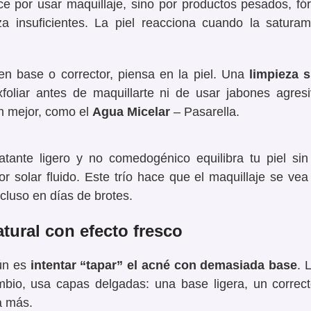
e por usar maquillaje
, sino por productos pesados, fó
a insuficientes.
La piel reacciona cuando la saturam
n base o corrector, piensa en la piel. Una
limpieza 
foliar antes de maquillarte ni de usar jabones agres
an mejor, como el
Agua Micelar
– Pasarella
.
tante ligero y no comedogénico equilibra tu piel sin
r solar fluido. Este trío hace que el maquillaje se vea
ncluso en días de brotes.
atural con efecto fresco
ún
es
intentar “tapar” el acné con demasiada base
. 
ambio, usa
capas delgadas
: una base ligera, un correc
a más.