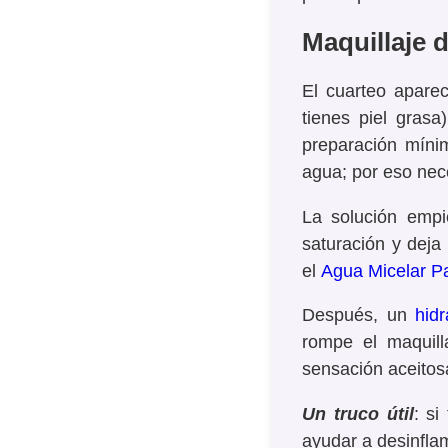
Maquillaje 
El cuarteo aparec
tienes piel gras
preparación mín
agua; por eso nec
La solución empi
saturación y deja
el
Agua Micelar Pa
Después, un
hidr
rompe el maquil
sensación aceitosa
Un truco útil
: s
ayudar a desinflam