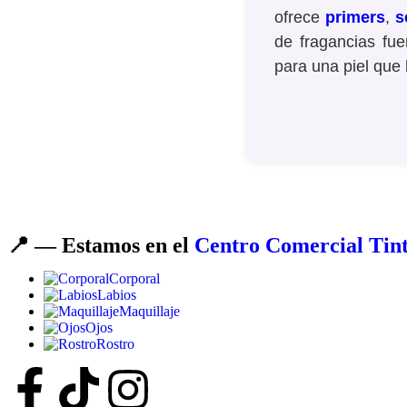
ofrece
primers
,
s
de fragancias fu
para una piel que 
📍 — Estamos en el
Centro Comercial Tint
Corporal
Labios
Maquillaje
Ojos
Rostro