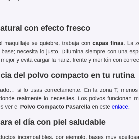
atural con efecto fresco
el maquillaje se quiebre, trabaja con
capas finas
. La 
 base; necesita lo justo. Difumina siempre con una es
mejor y evita cargar la nariz, frente y mentón con correc
cia del
polvo compacto
en tu rutina
iado… si lo usas correctamente. En la zona T, meno
 donde realmente lo necesites. Los
polvos
funcionan m
es ver el
Polvo Compacto Pasarella
en este
enlace.
ara el día con piel saludable
oductos incompatibles, por ejemplo, bases muy aceitos