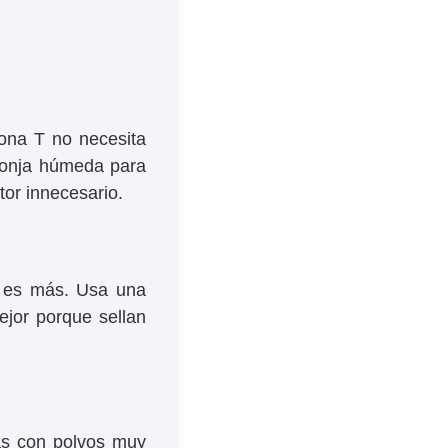
zona T no necesita
ponja húmeda para
tor innecesario.
s es más. Usa una
ejor porque sellan
as con polvos muy