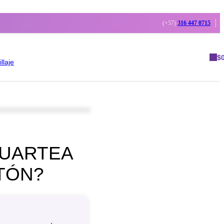
(+57)
316 447 0715
$
llaje
CUARTEA
NTÓN?