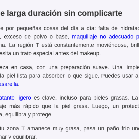
de larga duración
sin complicarte
e por pequeñas cosas del día a día: falta de hidrataci
a), exceso de polvo o base,
maquillaje no adecuado p
ima.
La región T está constantemente moviéndose, bril
esita un trato especial antes del makeup.
eza en casa, con una preparación suave. Una limpiez
 la piel lista para absorber lo que sigue. Puedes usar 
sarella
.
atante ligero
es clave, incluso para pieles grasas. La
laje más rápido que la piel grasa. Luego, un
protect
, equilibra y protege.
i tu zona T amanece muy grasa, pasa un paño frío u
ar y equilibrar.